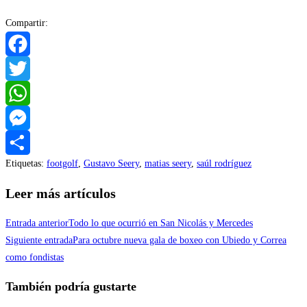
Compartir:
Facebook
Twitter
WhatsApp
Messenger
Etiquetas
:
footgolf
,
Gustavo Seery
,
matias seery
,
saúl rodríguez
Compartir
Leer más artículos
Entrada anterior
Todo lo que ocurrió en San Nicolás y Mercedes
Siguiente entrada
Para octubre nueva gala de boxeo con Ubiedo y Correa
como fondistas
También podría gustarte