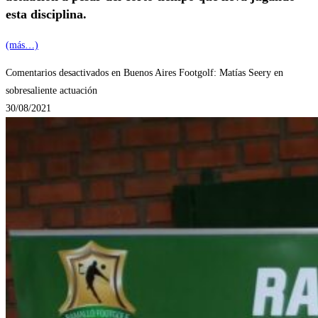
esta disciplina.
(más…)
Comentarios desactivados
en Buenos Aires Footgolf: Matías Seery en
sobresaliente actuación
30/08/2021