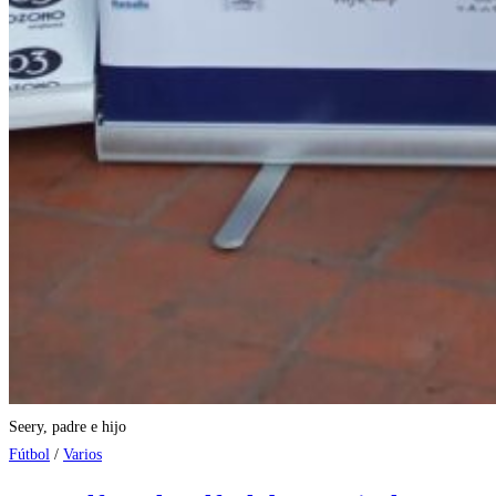
Seery, padre e hijo
Fútbol
/
Varios