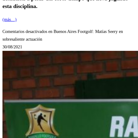
esta disciplina.
(más…)
Comentarios desactivados
en Buenos Aires Footgolf: Matías Seery en
sobresaliente actuación
30/08/2021