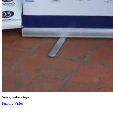
Seery, padre e hijo
Fútbol
/
Varios