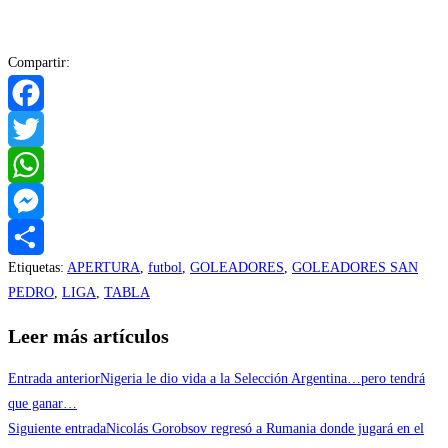
Compartir:
Facebook
Twitter
WhatsApp
Messenger
Etiquetas
:
APERTURA
,
futbol
,
GOLEADORES
,
GOLEADORES SAN
Compartir
PEDRO
,
LIGA
,
TABLA
Leer más artículos
Entrada anterior
Nigeria le dio vida a la Selección Argentina…pero tendrá
que ganar…
Siguiente entrada
Nicolás Gorobsov regresó a Rumania donde jugará en el