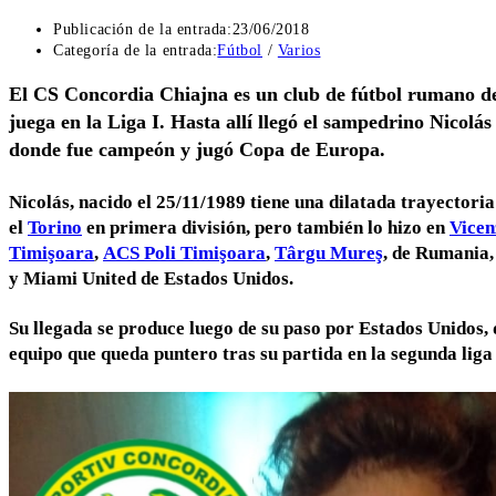
Publicación de la entrada:
23/06/2018
Categoría de la entrada:
Fútbol
/
Varios
El CS Concordia Chiajna es un club de fútbol rumano de
juega en la Liga I. Hasta allí llegó el sampedrino Nicol
donde fue campeón y jugó Copa de Europa.
Nicolás, nacido el 25/11/1989 tiene una dilatada trayectoria
el
Torino
en primera división, pero también lo hizo en
Vicen
Timişoara
,
ACS Poli Timişoara
,
Târgu Mureş
, de Rumania
y Miami United de Estados Unidos.
Su llegada se produce luego de su paso por Estados Unidos, 
equipo que queda puntero tras su partida en la segunda liga