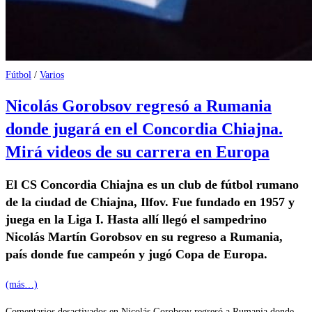
Fútbol
/
Varios
Nicolás Gorobsov regresó a Rumania
donde jugará en el Concordia Chiajna.
Mirá videos de su carrera en Europa
El CS Concordia Chiajna es un club de fútbol rumano
de la ciudad de Chiajna, Ilfov. Fue fundado en 1957 y
juega en la Liga I. Hasta allí llegó el sampedrino
Nicolás Martín Gorobsov en su regreso a Rumania,
país donde fue campeón y jugó Copa de Europa.
(más…)
Comentarios desactivados
en Nicolás Gorobsov regresó a Rumania donde