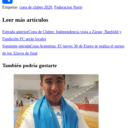
Etiquetas
:
copa de clubes 2020
,
Federacion Norte
Compartir
Leer más artículos
Entrada anterior
Copa de Clubes: Independencia viaja a Zárate, Banfield y
Fundición FC serán locales
Siguiente entrada
Copa Argentina: El jueves 30 de Enero se realiza el sorteo
de los 32avos de final
También podría gustarte