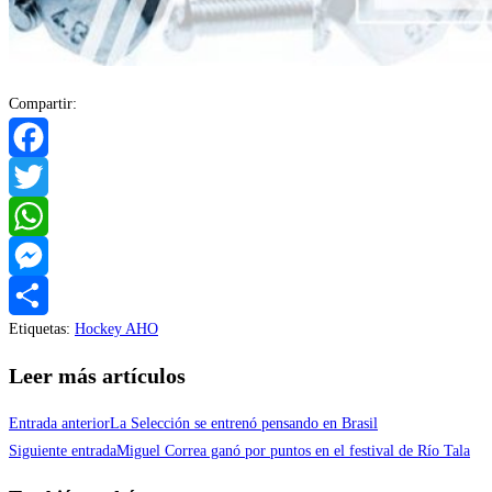
Compartir:
Facebook
Twitter
WhatsApp
Messenger
Etiquetas
:
Hockey AHO
Compartir
Leer más artículos
Entrada anterior
La Selección se entrenó pensando en Brasil
Siguiente entrada
Miguel Correa ganó por puntos en el festival de Río Tala