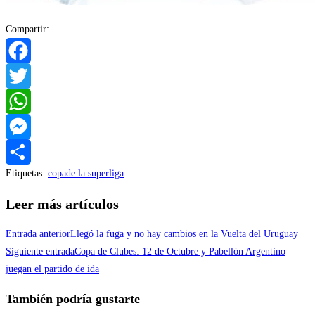
Compartir:
Facebook
Twitter
WhatsApp
Messenger
Etiquetas
:
copade la superliga
Compartir
Leer más artículos
Entrada anterior
Llegó la fuga y no hay cambios en la Vuelta del Uruguay
Siguiente entrada
Copa de Clubes: 12 de Octubre y Pabellón Argentino
juegan el partido de ida
También podría gustarte