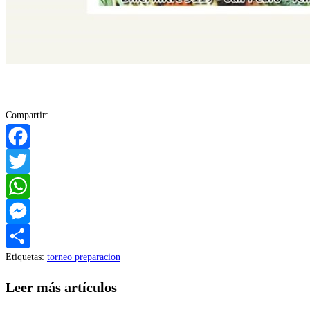
Compartir:
Facebook
Twitter
WhatsApp
Messenger
Etiquetas
:
torneo preparacion
Compartir
Leer más artículos