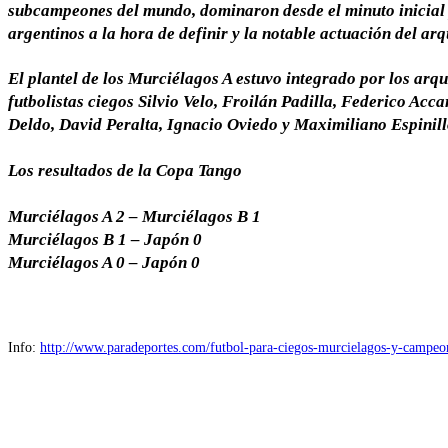
subcampeones del mundo, dominaron desde el minuto inicial p
argentinos a la hora de definir y la notable actuación del arq
El plantel de los Murciélagos A estuvo integrado por los ar
futbolistas ciegos Silvio Velo, Froilán Padilla, Federico Acca
Deldo, David Peralta, Ignacio Oviedo y Maximiliano Espinill
Los resultados de la Copa Tango
Murciélagos A 2 – Murciélagos B 1
Murciélagos B 1 – Japón 0
Murciélagos A 0 – Japón 0
Info:
http://www.paradeportes.com/futbol-para-ciegos-murcielagos-y-campeo