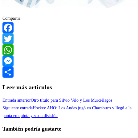
Compartir:
Facebook
Twitter
WhatsApp
Messenger
Compartir
Leer más artículos
Entrada anterior
Otro título para Silvio Velo y Los Murciélagos
Siguiente entrada
Hockey AHO: Los Andes jugó en Chacabuco y llegó a la
punta en quinta y sexta división
También podría gustarte