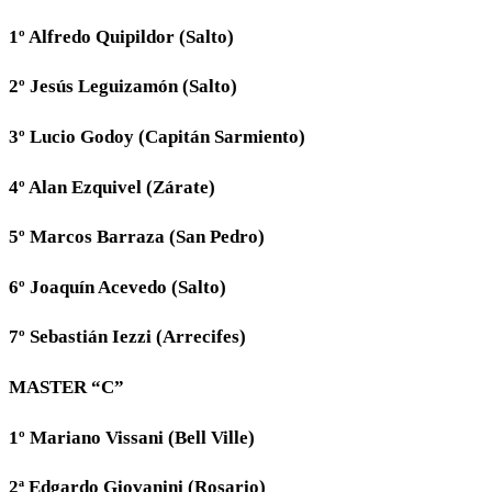
1º Alfredo Quipildor (Salto)
2º Jesús Leguizamón (Salto)
3º Lucio Godoy (Capitán Sarmiento)
4º Alan Ezquivel (Zárate)
5º Marcos Barraza (San Pedro)
6º Joaquín Acevedo (Salto)
7º Sebastián Iezzi (Arrecifes)
MASTER “C”
1º Mariano Vissani (Bell Ville)
2ª Edgardo Giovanini (Rosario)