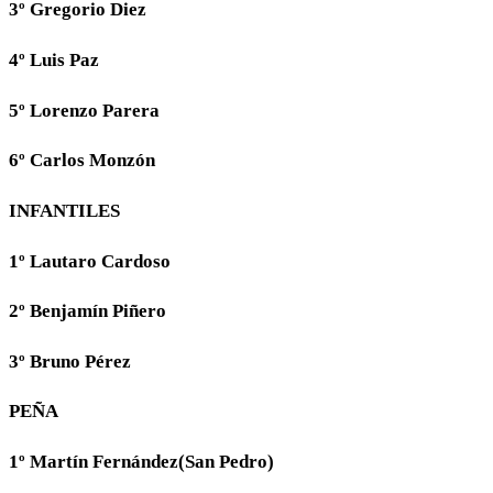
3º Gregorio Diez
4º Luis Paz
5º Lorenzo Parera
6º Carlos Monzón
INFANTILES
1º Lautaro Cardoso
2º Benjamín Piñero
3º Bruno Pérez
PEÑA
1º Martín Fernández(San Pedro)