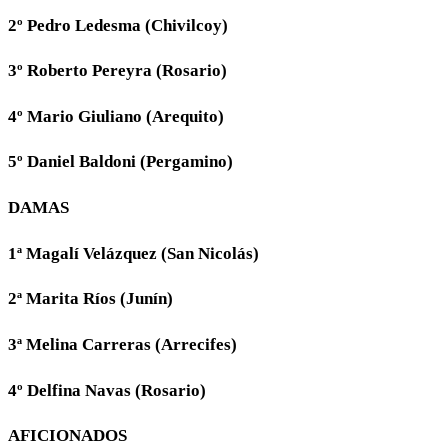
2º Pedro Ledesma (Chivilcoy)
3º Roberto Pereyra (Rosario)
4º Mario Giuliano (Arequito)
5º Daniel Baldoni (Pergamino)
DAMAS
1ª Magalí Velázquez (San Nicolás)
2ª Marita Ríos (Junín)
3ª Melina Carreras (Arrecifes)
4º Delfina Navas (Rosario)
AFICIONADOS