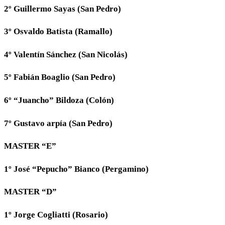
2º Guillermo Sayas (San Pedro)
3º Osvaldo Batista (Ramallo)
4º Valentín Sánchez (San Nicolás)
5º Fabián Boaglio (San Pedro)
6º “Juancho” Bildoza (Colón)
7º Gustavo arpía (San Pedro)
MASTER “E”
1º José “Pepucho” Bianco (Pergamino)
MASTER “D”
1º Jorge Cogliatti (Rosario)