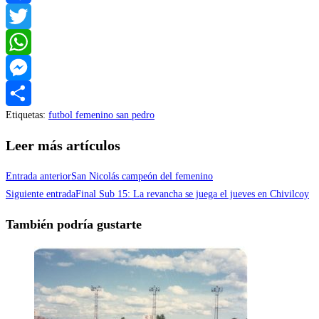
Facebook
Twitter
WhatsApp
Messenger
Etiquetas
:
futbol femenino san pedro
Compartir
Leer más artículos
Entrada anterior
San Nicolás campeón del femenino
Siguiente entrada
Final Sub 15: La revancha se juega el jueves en Chivilcoy
También podría gustarte