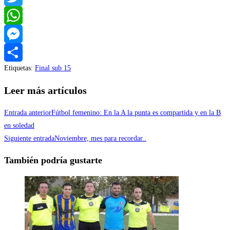
Twitter
WhatsApp
Messenger
Etiquetas
:
Final sub 15
Compartir
Leer más artículos
Entrada anterior
Fútbol femenino: En la A la punta es compartida y en la B
en soledad
Siguiente entrada
Noviembre, mes para recordar..
También podría gustarte