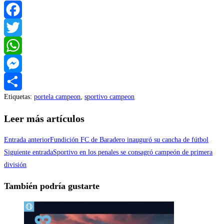
Facebook
Twitter
WhatsApp
Messenger
Etiquetas
:
portela campeon
,
sportivo campeon
Compartir
Leer más artículos
Entrada anterior
Fundición FC de Baradero inauguró su cancha de fútbol
Siguiente entrada
Sportivo en los penales se consagró campeón de primera
división
También podría gustarte