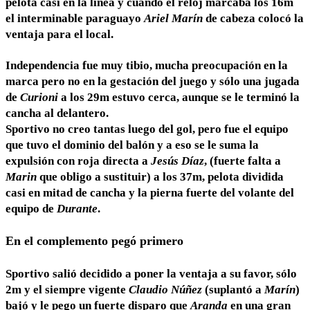
pelota casi en la línea y cuando el reloj marcaba los 16m
el interminable paraguayo
Ariel Marín
de cabeza colocó la
ventaja para el local.
Independencia fue muy tibio, mucha preocupación en la
marca pero no en la gestación del juego y sólo una jugada
de
Curioni
a los 29m estuvo cerca, aunque se le terminó la
cancha al delantero.
Sportivo no creo tantas luego del gol, pero fue el equipo
que tuvo el dominio del balón y a eso se le suma la
expulsión con roja directa a
Jesús Díaz
, (fuerte falta a
Marin
que obligo a sustituir) a los 37m, pelota dividida
casi en mitad de cancha y la pierna fuerte del volante del
equipo de
Durante
.
En el complemento pegó primero
Sportivo salió decidido a poner la ventaja a su favor, sólo
2m y el siempre vigente
Claudio Núñez
(suplantó a
Marín
)
bajó y le pego un fuerte disparo que
Aranda
en una gran