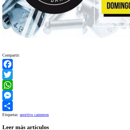
Compartir:
Facebook
Twitter
WhatsApp
Messenger
Etiquetas
:
sportivo campeon
Compartir
Leer más artículos