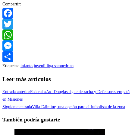
Compartir:
Facebook
Twitter
WhatsApp
Messenger
Etiquetas
:
infanto juvenil liga sampedrina
Compartir
Leer más artículos
Entrada anterior
Federal «A»: Douglas sigue de racha y Defensores empató
en Misiones
Siguiente entrada
Villa Dálmine, una opción para el futbolista de la zona
También podría gustarte