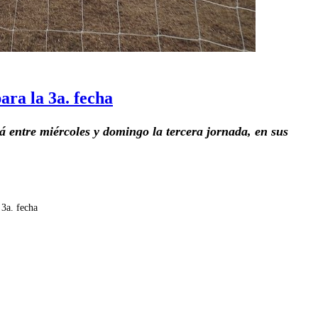
ara la 3a. fecha
á entre miércoles y domingo la tercera jornada, en sus
 3a. fecha