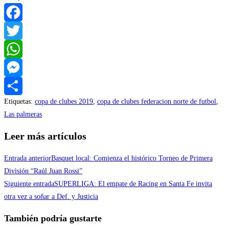
Facebook
Twitter
WhatsApp
Messenger
Etiquetas
:
copa de clubes 2019
,
copa de clubes federacion norte de futbol
,
Compartir
Las palmeras
Leer más artículos
Entrada anterior
Basquet local: Comienza el histórico Torneo de Primera
División “Raúl Juan Rossi”
Siguiente entrada
SUPERLIGA: El empate de Racing en Santa Fe invita
otra vez a soñar a Def. y Justicia
También podría gustarte