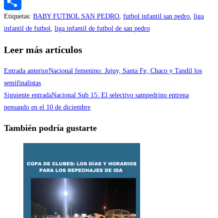
Messenger
Etiquetas
:
BABY FUTBOL SAN PEDRO
,
futbol infantil san pedro
,
liga
Compartir
infantil de futbol
,
liga infantil de futbol de san pedro
Leer más artículos
Entrada anterior
Nacional femenino: Jujuy, Santa Fe, Chaco y Tandil los
semifinalistas
Siguiente entrada
Nacional Sub 15: El selectivo sampedrino entrena
pensando en el 10 de diciembre
También podría gustarte