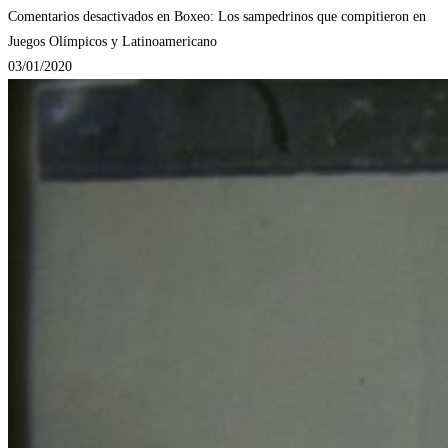
Comentarios desactivados
en Boxeo: Los sampedrinos que compitieron en
Juegos Olímpicos y Latinoamericano
03/01/2020