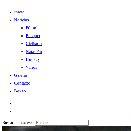
Inicio
Noticias
Fútbol
Basquet
Ciclismo
Natación
Hockey
Varios
Galería
Contacto
Boxeo
Buscar en esta web