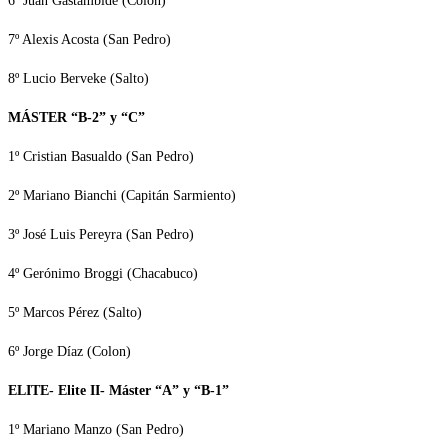
6º Juan Gastambide (Colon)
7º Alexis Acosta (San Pedro)
8º Lucio Berveke (Salto)
MÁSTER “B-2” y “C”
1º Cristian Basualdo (San Pedro)
2º Mariano Bianchi (Capitán Sarmiento)
3º José Luis Pereyra (San Pedro)
4º Gerónimo Broggi (Chacabuco)
5º Marcos Pérez (Salto)
6º Jorge Díaz (Colon)
ELITE- Elite II- Máster “A” y “B-1”
1º Mariano Manzo (San Pedro)