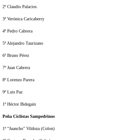
2º Claudio Palacios
3º Verónica Caricaberry
4º Pedro Cabrera
5º Alejandro Taurizano
6º Bruno Pérez
7º Juan Cabrera
8º Lorenzo Parera
9º Luis Paz
1º Héctor Bidegain
Peña Ciclistas Sampedrinos
1º “Juancho” Vildoza (Colon)