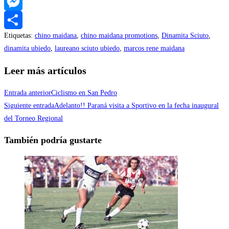
WhatsApp
Messenger
Etiquetas
:
chino maidana
,
chino maidana promotions
,
Dinamita Sciuto
,
Compartir
dinamita ubiedo
,
laureano sciuto ubiedo
,
marcos rene maidana
Leer más artículos
Entrada anterior
Ciclismo en San Pedro
Siguiente entrada
Adelanto!! Paraná visita a Sportivo en la fecha inaugural
del Torneo Regional
También podría gustarte