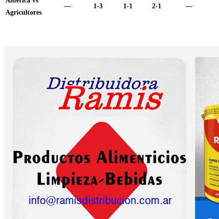
América vs
—
1-3
1-1
2-1
—
Agricultores