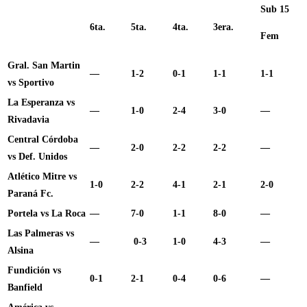
Sub 15
6ta.
5ta.
4ta.
3era.
Fem
Gral. San Martin
—
1-2
0-1
1-1
1-1
vs Sportivo
La Esperanza vs
—
1-0
2-4
3-0
—
Rivadavia
Central Córdoba
—
2-0
2-2
2-2
—
vs Def. Unidos
Atlético Mitre vs
1-0
2-2
4-1
2-1
2-0
Paraná Fc.
Portela vs La Roca
—
7-0
1-1
8-0
—
Las Palmeras vs
—
0-3
1-0
4-3
—
Alsina
Fundición vs
0-1
2-1
0-4
0-6
—
Banfield