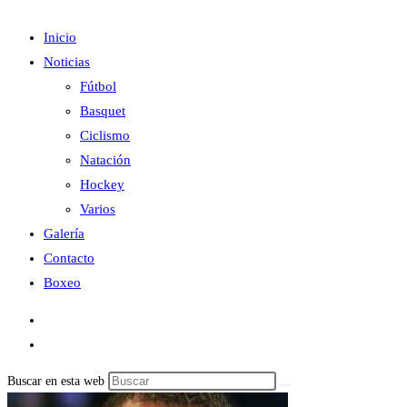
Inicio
Noticias
Fútbol
Basquet
Ciclismo
Natación
Hockey
Varios
Galería
Contacto
Boxeo
Buscar en esta web