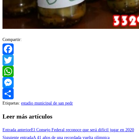
Compartir:
Facebook
Twitter
WhatsApp
Messenger
Etiquetas
:
estadio municipal de san pedr
Compartir
Leer más artículos
Entrada anterior
El Consejo Federal reconoce que será difícil jugar en 2020
Siguiente entrada
A 41 años de una recordada vuelta olímpica