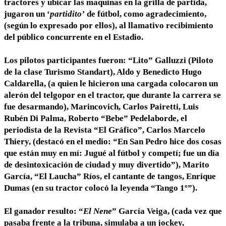
tractores y ubicar las maquinas en la grilla de partida,
jugaron un ‘
partidito’
de fútbol, como agradecimiento,
(según lo expresado por ellos), al llamativo recibimiento
del público concurrente en el Estadio.
Los pilotos participantes fueron: “Lito” Galluzzi (Piloto
de la clase Turismo Standart), Aldo y Benedicto Hugo
Caldarella, (a quien le hicieron una cargada colocaron un
alerón del telgopor en el tractor, que durante la carrera se
fue desarmando), Marincovich, Carlos Pairetti, Luis
Rubén Di Palma, Roberto “Bebe” Pedelaborde, el
periodista de la Revista “El Gráfico”, Carlos Marcelo
Thiery, (destacó en el medio: “En San Pedro hice dos cosas
que están muy en mí: Jugué al fútbol y competí; fue un día
de desintoxicación de ciudad y muy divertido”), Marito
García, “El Laucha” Ríos, el cantante de tangos, Enrique
Dumas (en su tractor colocó la leyenda “Tango 1º”).
El ganador resulto: “
El Nene
” García Veiga, (cada vez que
pasaba frente a la tribuna, simulaba a un jockey,