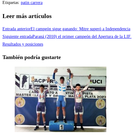
Etiquetas
:
patin carrera
Compartir
Leer más artículos
Entrada anterior
El campeón sigue ganando: Mitre superó a Independencia
Siguiente entrada
Paraná (2010) el primer campeón del Apertura de la LIF.
Resultados y posiciones
También podría gustarte