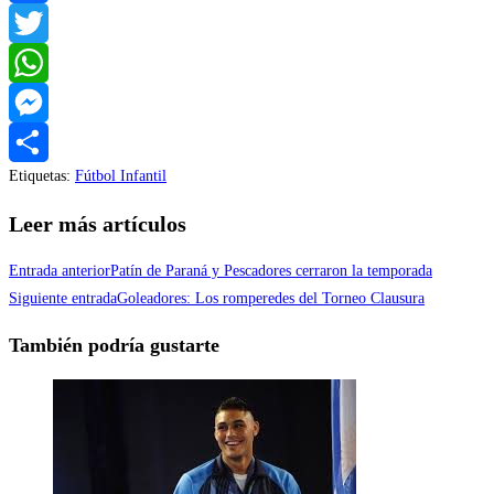
Facebook
Twitter
WhatsApp
Messenger
Etiquetas
:
Fútbol Infantil
Compartir
Leer más artículos
Entrada anterior
Patín de Paraná y Pescadores cerraron la temporada
Siguiente entrada
Goleadores: Los romperedes del Torneo Clausura
También podría gustarte