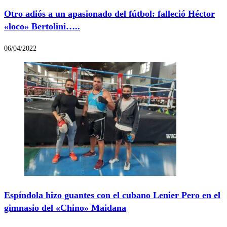
Otro adiós a un apasionado del fútbol: falleció Héctor
«loco» Bertolini…..
06/04/2022
Espíndola hizo guantes con el cubano Lenier Pero en el
gimnasio del «Chino» Maidana