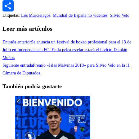
Messenger
Etiquetas
:
Los Murcielagos
,
Mundial de España no videntes
,
Silvio Velo
Compartir
Leer más artículos
Entrada anterior
Se anuncia un festival de boxeo profesional para el 13 de
Julio en Independencia FC. En la pelea estelar estará el invicto Damián
Muñoz
Siguiente entrada
Premio «Islas Malvinas 2018» para Silvio Velo en la H.
Cámara de Diputados
También podría gustarte