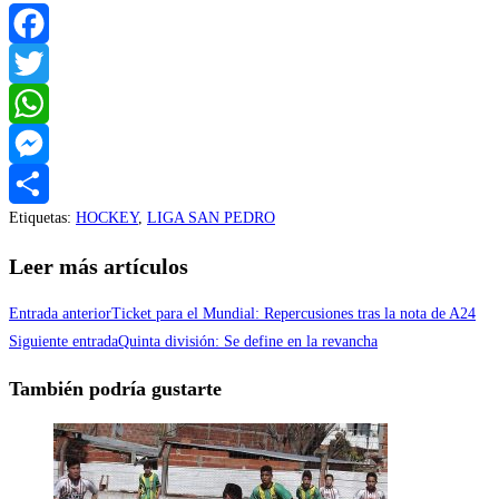
Facebook
Twitter
WhatsApp
Messenger
Etiquetas
:
HOCKEY
,
LIGA SAN PEDRO
Compartir
Leer más artículos
Entrada anterior
Ticket para el Mundial: Repercusiones tras la nota de A24
Siguiente entrada
Quinta división: Se define en la revancha
También podría gustarte