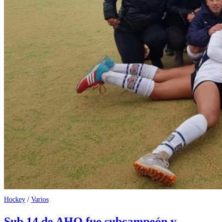
Hockey
/
Varios
Sub 14 de AHO fue subcampeón y