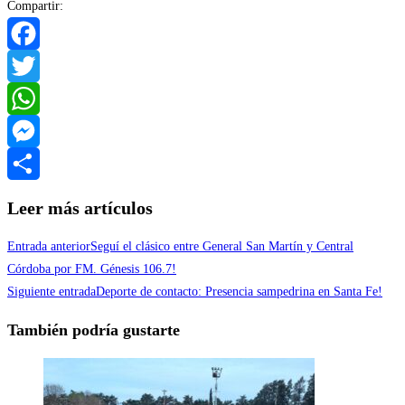
Compartir:
Facebook
Twitter
WhatsApp
Messenger
Compartir
Leer más artículos
Entrada anterior
Seguí el clásico entre General San Martín y Central
Córdoba por FM. Génesis 106.7!
Siguiente entrada
Deporte de contacto: Presencia sampedrina en Santa Fe!
También podría gustarte