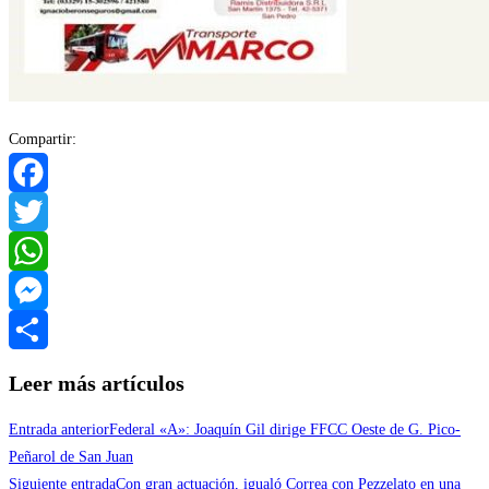
Compartir:
Facebook
Twitter
WhatsApp
Messenger
Compartir
Leer más artículos
Entrada anterior
Federal «A»: Joaquín Gil dirige FFCC Oeste de G. Pico-
Peñarol de San Juan
Siguiente entrada
Con gran actuación, igualó Correa con Pezzelato en una