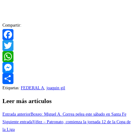
Compartir:
Facebook
Twitter
WhatsApp
Messenger
Etiquetas
:
FEDERAL A
,
joaquin gil
Compartir
Leer más artículos
Entrada anterior
Boxeo: Miguel A. Correa pelea este sábado en Santa Fe
Siguiente entrada
Vélez – Patronato, comienza la jornada 12 de la Copa de
la Liga