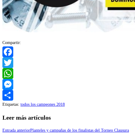
Compartir:
Facebook
Twitter
WhatsApp
Messenger
Etiquetas
:
todos los campeones 2018
Compartir
Leer más artículos
Entrada anterior
Planteles y campañas de los finalistas del Torneo Clausura