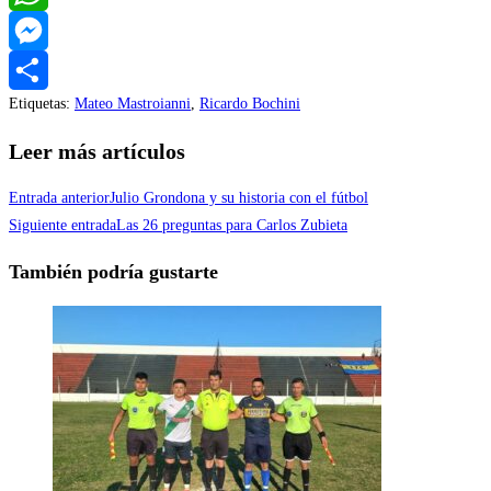
WhatsApp
Messenger
Etiquetas
:
Mateo Mastroianni
,
Ricardo Bochini
Compartir
Leer más artículos
Entrada anterior
Julio Grondona y su historia con el fútbol
Siguiente entrada
Las 26 preguntas para Carlos Zubieta
También podría gustarte