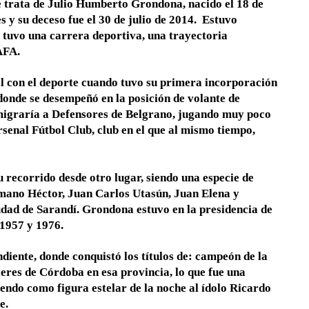
e trata de Julio Humberto Grondona, nacido el 18 de
 y su deceso fue el 30 de julio de 2014. Estuvo
: tuvo una carrera deportiva, una trayectoria
AFA.
ial con el deporte cuando tuvo su primera incorporación
donde se desempeñó en la posición de volante de
 emigraría a Defensores de Belgrano, jugando muy poco
rsenal Fútbol Club, club en el que al mismo tiempo,
u recorrido desde otro lugar, siendo una especie de
ermano Héctor, Juan Carlos Utasún, Juan Elena y
udad de Sarandí. Grondona estuvo en la presidencia de
 1957 y 1976.
ndiente, donde conquistó los títulos de: campeón de la
eres de Córdoba en esa provincia, lo que fue una
ndo como figura estelar de la noche al ídolo Ricardo
e.