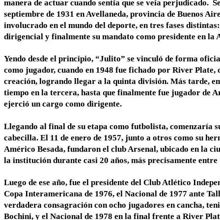
manera de actuar cuando sentía que se veía perjudicado. S
septiembre de 1931 en Avellaneda, provincia de Buenos Aires
involucrado en el mundo del deporte, en tres fases distintas
dirigencial y finalmente su mandato como presidente en la 
Yendo desde el principio, “Julito” se vinculó de forma ofic
como jugador, cuando en 1948 fue fichado por River Plate, 
creación, logrando llegar a la quinta división. Más tarde,
tiempo en la tercera, hasta que finalmente fue jugador de A
ejerció un cargo como dirigente.
Llegando al final de su etapa como futbolista, comenzaría s
cabecilla. El 11 de enero de 1957, junto a otros como su h
Américo Besada, fundaron el club Arsenal, ubicado en la ci
la institución durante casi 20 años, más precisamente entre
Luego de ese año, fue el presidente del Club Atlético Indepe
Copa Interamericana de 1976, el Nacional de 1977 ante Tall
verdadera consagración con ocho jugadores en cancha, tenie
Bochini, y el Nacional de 1978 en la final frente a River Plat