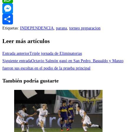
WhatsApp
Messenger
Etiquetas
:
INDEPENDENCIA
,
parana
,
torneo preparacion
Compartir
Leer más artículos
Entrada anterior
Triple jornada de Eliminatorias
Siguiente entrada
Octavio Salmón ganó en San Pedro. Basualdo y Manzo
fueron sus escoltas en el podio de la prueba principal
También podría gustarte