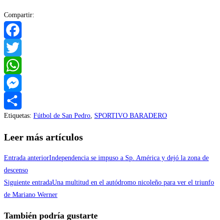
Compartir:
Facebook
Twitter
WhatsApp
Messenger
Etiquetas
:
Fútbol de San Pedro
,
SPORTIVO BARADERO
Compartir
Leer más artículos
Entrada anterior
Independencia se impuso a Sp. América y dejó la zona de
descenso
Siguiente entrada
Una multitud en el autódromo nicoleño para ver el triunfo
de Mariano Werner
También podría gustarte