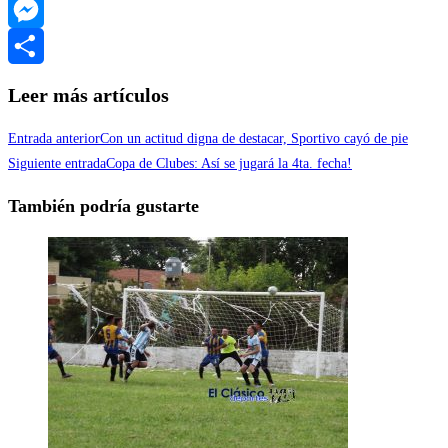
WhatsApp
Messenger
Compartir
Leer más artículos
Entrada anterior
Con un actitud digna de destacar, Sportivo cayó de pie
Siguiente entrada
Copa de Clubes: Así se jugará la 4ta. fecha!
También podría gustarte