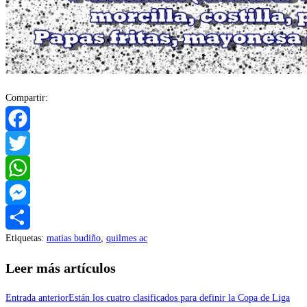
Compartir:
Facebook
Twitter
WhatsApp
Messenger
Etiquetas
:
matias budiño
,
quilmes ac
Compartir
Leer más artículos
Entrada anterior
Están los cuatro clasificados para definir la Copa de Liga