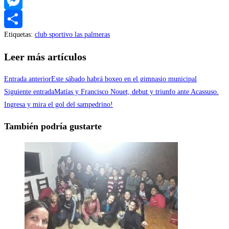
WhatsApp
Messenger
Etiquetas
:
club sportivo las palmeras
Compartir
Leer más artículos
Entrada anterior
Este sábado habrá boxeo en el gimnasio municipal
Siguiente entrada
Matías y Francisco Nouet, debut y triunfo ante Acassuso.
Ingresa y mira el gol del sampedrino!
También podría gustarte