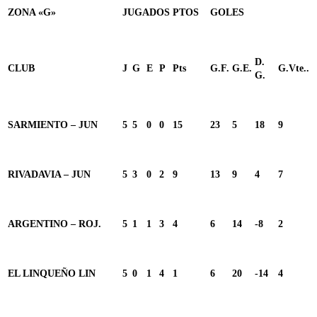
ZONA «G»
JUGADOS
PTOS
GOLES
D.
CLUB
J
G
E
P
Pts
G.F.
G.E.
G.Vte..
G.
SARMIENTO – JUN
5
5
0
0
15
23
5
18
9
RIVADAVIA – JUN
5
3
0
2
9
13
9
4
7
ARGENTINO – ROJ.
5
1
1
3
4
6
14
-8
2
EL LINQUEÑO LIN
5
0
1
4
1
6
20
-14
4