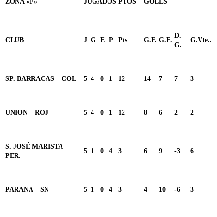
ZONA «F»
JUGADOS
PTOS
GOLES
D.
CLUB
J
G
E
P
Pts
G.F.
G.E.
G.Vte..
G.
SP. BARRACAS – COL
5
4
0
1
12
14
7
7
3
UNIÓN – ROJ
5
4
0
1
12
8
6
2
2
S. JOSÉ MARISTA –
5
1
0
4
3
6
9
-3
6
PER.
PARANA – SN
5
1
0
4
3
4
10
-6
3