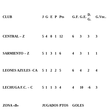
D.
CLUB
J
G
E
P
Pts
G.F.
G.E.
G.Vte..
G.
CENTRAL – Z
5
4
0
1
12
6
3
3
3
SARMIENTO – Z
5
1
3
1
6
4
3
1
1
LEONES AZULES -CA
5
1
2
2
5
6
4
2
4
LECHUGA F.C. – C
5
1
1
3
4
4
10
-6
3
ZONA «B»
JUGADOS
PTOS
GOLES