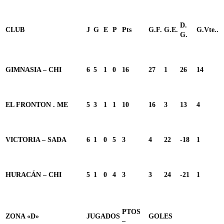
D.
CLUB
J
G
E
P
Pts
G.F.
G.E.
G.Vte..
G.
GIMNASIA – CHI
6
5
1
0
16
27
1
26
14
EL FRONTON . ME
5
3
1
1
10
16
3
13
4
VICTORIA – SADA
6
1
0
5
3
4
22
-18
1
HURACÁN – CHI
5
1
0
4
3
3
24
-21
1
PTOS
ZONA «D»
JUGADOS
GOLES
–