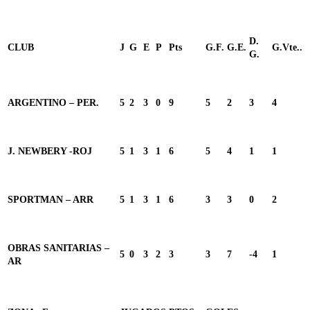
D.
CLUB
J
G
E
P
Pts
G.F.
G.E.
G.Vte..
G.
ARGENTINO – PER.
5
2
3
0
9
5
2
3
4
J. NEWBERY -ROJ
5
1
3
1
6
5
4
1
1
SPORTMAN – ARR
5
1
3
1
6
3
3
0
2
OBRAS SANITARIAS –
5
0
3
2
3
3
7
-4
1
AR