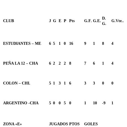
D.
CLUB
J
G
E
P
Pts
G.F.
G.E.
G.Vte..
G.
ESTUDIANTES – ME
6
5
1
0
16
9
1
8
4
PEÑA LA 12 – CHA
6
2
2
2
8
7
6
1
4
COLON – CHI.
5
1
3
1
6
3
3
0
0
ARGENTINO -CHA
5
0
0
5
0
1
10
-9
1
ZONA «E»
JUGADOS
PTOS
GOLES