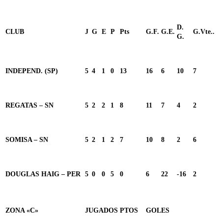
D.
CLUB
J
G
E
P
Pts
G.F.
G.E.
G.Vte..
G.
INDEPEND. (SP)
5
4
1
0
13
16
6
10
7
REGATAS – SN
5
2
2
1
8
11
7
4
2
SOMISA – SN
5
2
1
2
7
10
8
2
6
DOUGLAS HAIG – PER
5
0
0
5
0
6
22
-16
2
ZONA «C»
JUGADOS
PTOS
GOLES