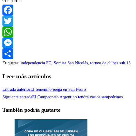
Compartir:
Facebook
Twitter
WhatsApp
Messenger
Etiquetas
:
independencia FC
,
Somisa San Nicolás
,
torneo de clubes sub 13
Compartir
Leer más artículos
Entrada anterior
El femenino juega en San Pedro
Siguiente entrada
El Campeonato Argentino tendrá varios sampedrinos
También podría gustarte