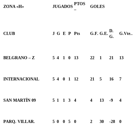
PTOS
ZONA «H»
JUGADOS
GOLES
–
D.
CLUB
J
G
E
P
Pts
G.F.
G.E.
G.Vte..
G.
BELGRANO – Z
5
4
1
0
13
22
1
21
13
INTERNACIONAL
5
4
0
1
12
21
5
16
7
SAN MARTÍN 09
5
1
1
3
4
4
13
-9
4
PARQ. VILLAR.
5
0
0
5
0
2
30
-28
0