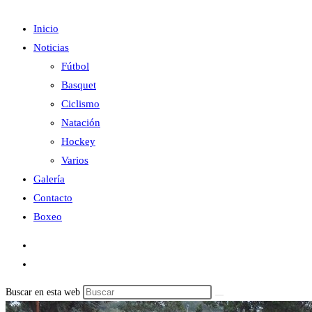
Inicio
Noticias
Fútbol
Basquet
Ciclismo
Natación
Hockey
Varios
Galería
Contacto
Boxeo
Buscar en esta web