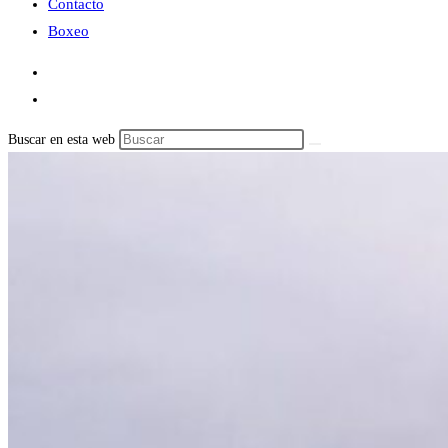
Contacto
Boxeo
Buscar en esta web