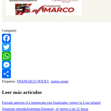
Compartir:
Facebook
Twitter
WhatsApp
Messenger
Etiquetas
:
FRANCISCO NOUET
,
matias nouet
Compartir
Leer más artículos
Entrada anterior
«La temporada está finalizada» reiteró la Liga infantil
Siguiente entrada
Argentina-Paraguay, el jueves a las 21 horas