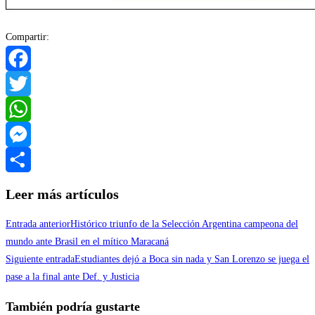
Compartir:
Facebook
Twitter
WhatsApp
Messenger
Compartir
Leer más artículos
Entrada anterior
Histórico triunfo de la Selección Argentina campeona del
mundo ante Brasil en el mítico Maracaná
Siguiente entrada
Estudiantes dejó a Boca sin nada y San Lorenzo se juega el
pase a la final ante Def. y Justicia
También podría gustarte