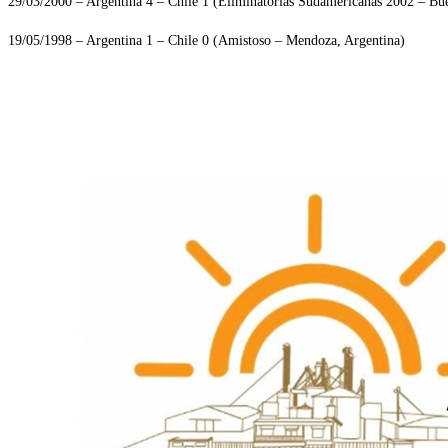
29/03/2000 – Argentina 4 – Chile 1 (Eliminatorias Sudamericanas 2002 – Bue
19/05/1998 – Argentina 1 – Chile 0 (Amistoso – Mendoza, Argentina)